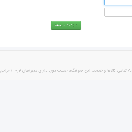
كليه حقوق اين سايت متعلق به نام sabzehi® می باشد. طراحی توسط Arshan تمامی كالاها و خدمات این فروشگاه، حسب 