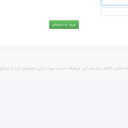
كليه حقوق اين سايت متعلق به نام sabzehi® می باشد. طراحی توسط Arshan تمامی كالاها و خدمات این فروشگاه، حسب 