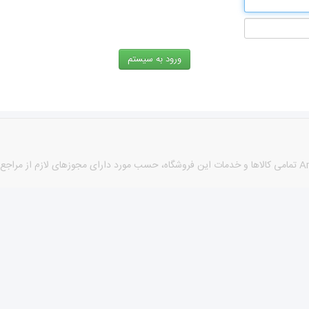
كليه حقوق اين سايت متعلق به نام sabzehi® می باشد. طراحی توسط Arshan تمامی كالاها و خدمات این فروشگاه، حسب 