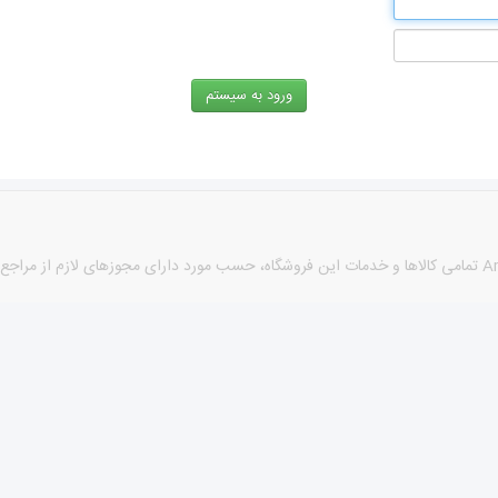
كليه حقوق اين سايت متعلق به نام sabzehi® می باشد. طراحی توسط Arshan تمامی كالاها و خدمات این فروشگاه، حسب 