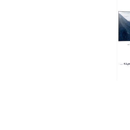
ناموجود
تلويزيون ال اي دي هوشمند خميده سامسونگ مدل 88KS9800 سايز 88 اينچ