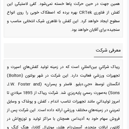
همین جهت در حین حرکت پاها خسته نمی‌شود. کفی لاستیکی این
کفش از فناوری CRTek بهره برده که اصطکاک خوبی را روی انواع
سطوح ایجاد خواهد کرد. این کفش با ظاهری شیک انتخابی مناسب و
سنجیده برای آقایان خواهد بود.
معرفی شرکت
ريباک شرکتي بين‌المللي است که در زمينه توليد کفش‌هاي اسپرت و
تجهيزات ورزشي فعاليت دارد. اين شرکت در شهر بولتون (Bolton)
انگستان توسط «جي.دبليو. فاستر و پسران» (J.W. Foster and
Sons) به‌صورت رسمي پايه‌ريزي شد. شرکت ريباک از 1895 ميلادي تا
امروز توليداتي مانند تجهيزات تناسب اندام ، کفش و پوشاک و وسايل
تمريني در زمينه‌هاي مختلف ورزشي ارائه داده است. اين شرکت پس از
فروش سهام خود به آديداس همچنان با مراکز توليد و توزيع‌اش در
کانتون ايالات متحده، آمستردام هلند، مونترال کانادا، هنگ کنگ و