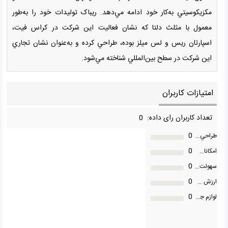
مکزيکوسيتي به‌کار خود ادامه مي‌دهد. ريباک توليدات خود را به‌طور
معمول با مثلث دلتا که نشان فعاليت اين شرکت در کراس فيت،
اسپارتان ريس و لس ميلز بوده، طراحي کرده و به‌عنوان نشان تجاري
اين شرکت در سطح بين‌المللي شناخته مي‌شود.
امتیازات کاربران
تعداد کاربران رای داده: 0
0
طراحي و کيفيت ساخت
0
امکانات و قابليت ها
0
سهولت استفاده
0
ارزش خريد به نسبت قيمت
0
لوازم جانبی