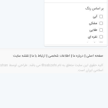
هیوندا
ريباک
بر اساس رنگ
آبی
مشکی
طلایی
نقره ای
نوک مدادی
سبز
صفحه اصلی
|
درباره ما
|
اطلاعات شخصی
|
ارتباط با ما
|
نقشه سایت
نارنجی
فیروزه ای
اسلامی ایران است.
سفید
آبی
قرمز
توسی
سبز
رز گلد