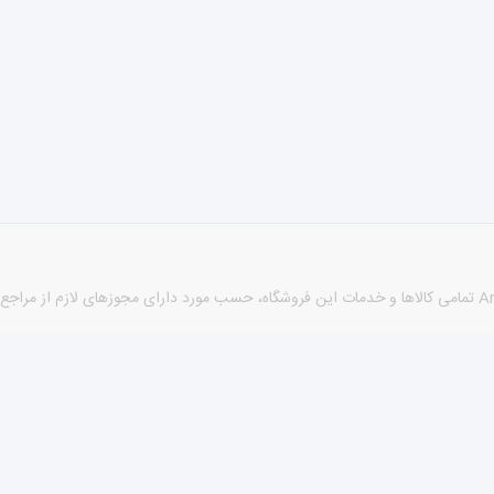
كليه حقوق اين سايت متعلق به نام sabzehi® می باشد. طراحی توسط Arshan تمامی كالاها و خدمات این فروشگاه، حسب 