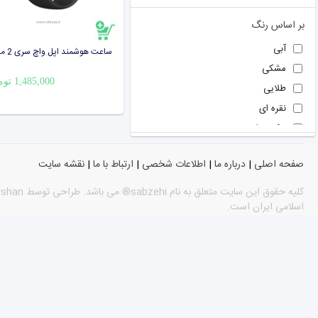
هیوندا
ريباک
بر اساس رنگ
آبی
مشکی
1,485,000 تومان
طلایی
نقره ای
نوک مدادی
سبز
صفحه اصلی
|
درباره ما
|
اطلاعات شخصی
|
ارتباط با ما
|
نقشه سایت
نارنجی
فیروزه ای
اسلامی ایران است.
سفید
آبی
قرمز
توسی
سبز
رز گلد