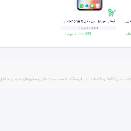
ساعت هوشمند اپل واچ سری 2 مدل 42mm Space Gray Aluminum Case with Black Sport Band
گوشی موبایل اپل مدل iPhone X ظرفیت 256 گیگابایت
3,550,000 تومان
3,500,000 تومان
كليه حقوق اين سايت متعلق به نام sabzehi® می باشد. طراحی توسط Arshan تمامی كالاها و خدمات این فروشگاه، حسب 