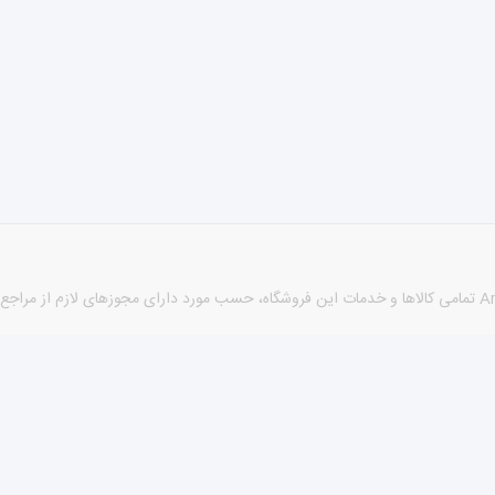
كليه حقوق اين سايت متعلق به نام sabzehi® می باشد. طراحی توسط Arshan تمامی كالاها و خدمات این فروشگاه، حسب 