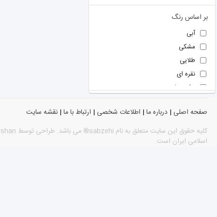
هیوندا
ريباک
بر اساس رنگ
آبی
مشکی
طلایی
نقره ای
نوک مدادی
سبز
صفحه اصلی
|
درباره ما
|
اطلاعات شخصی
|
ارتباط با ما
|
نقشه سایت
نارنجی
فیروزه ای
اسلامی ایران است.
سفید
آبی
قرمز
توسی
سبز
رز گلد